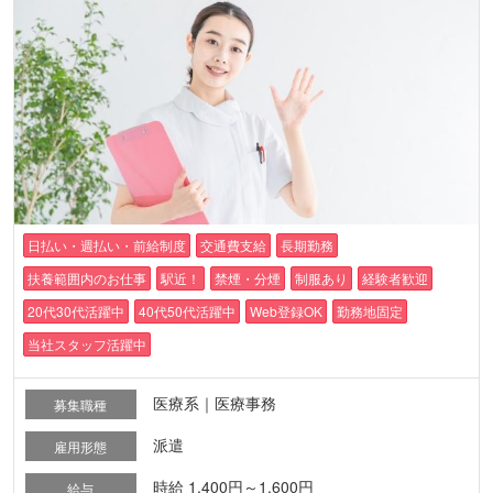
日払い・週払い・前給制度
交通費支給
長期勤務
扶養範囲内のお仕事
駅近！
禁煙・分煙
制服あり
経験者歓迎
20代30代活躍中
40代50代活躍中
Web登録OK
勤務地固定
当社スタッフ活躍中
医療系｜医療事務
募集職種
派遣
雇用形態
時給 1,400円～1,600円
給与