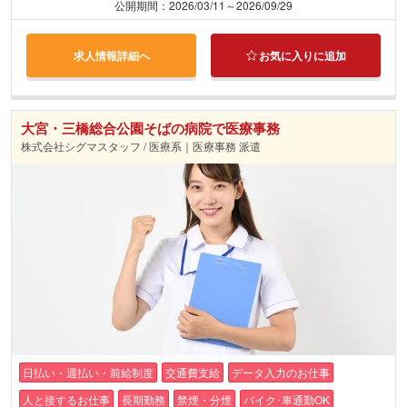
公開期間：2026/03/11～2026/09/29
求人情報詳細へ
お気に入りに追加
大宮・三橋総合公園そばの病院で医療事務
株式会社シグマスタッフ / 医療系｜医療事務 派遣
日払い・週払い・前給制度
交通費支給
データ入力のお仕事
人と接するお仕事
長期勤務
禁煙・分煙
バイク･車通勤OK