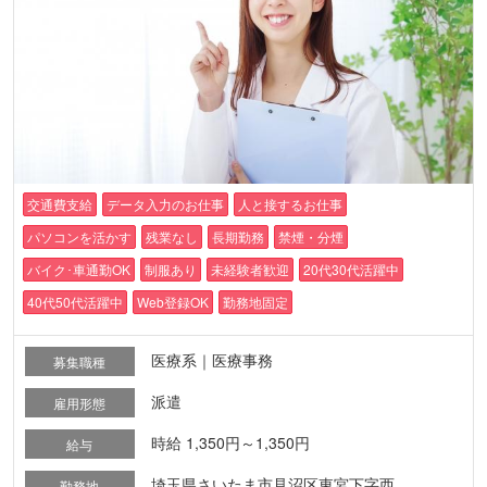
交通費支給
データ入力のお仕事
人と接するお仕事
パソコンを活かす
残業なし
長期勤務
禁煙・分煙
バイク･車通勤OK
制服あり
未経験者歓迎
20代30代活躍中
40代50代活躍中
Web登録OK
勤務地固定
医療系｜医療事務
募集職種
派遣
雇用形態
時給 1,350円～1,350円
給与
埼玉県さいたま市見沼区東宮下字西
勤務地