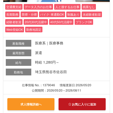
交通費支給
データ入力のお仕事
人と接するお仕事
残業なし
長期勤務
禁煙・分煙
バイク･車通勤OK
制服あり
未経験者歓迎
経験者歓迎
20代30代活躍中
40代50代活躍中
ブランクOK
Web登録OK
勤務地固定
医療系｜医療事務
募集職種
派遣
雇用形態
時給 1,280円～
給与
埼玉県熊谷市佐谷田
勤務地
仕事情報 No.：1379046
情報更新日 2026/05/20
公開期間：2026/05/20～2026/08/11
求人情報詳細へ
お気に入りに追加