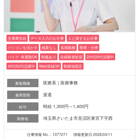
交通費支給
データ入力のお仕事
人と接するお仕事
パソコンを活かす
残業なし
長期勤務
禁煙・分煙
バイク･車通勤OK
制服あり
未経験者歓迎
20代30代活躍中
40代50代活躍中
Web登録OK
勤務地固定
医療系｜医療事務
募集職種
派遣
雇用形態
時給 1,300円～1,400円
給与
埼玉県さいたま市見沼区東宮下字西
勤務地
仕事情報 No.：1377271
情報更新日 2026/03/11