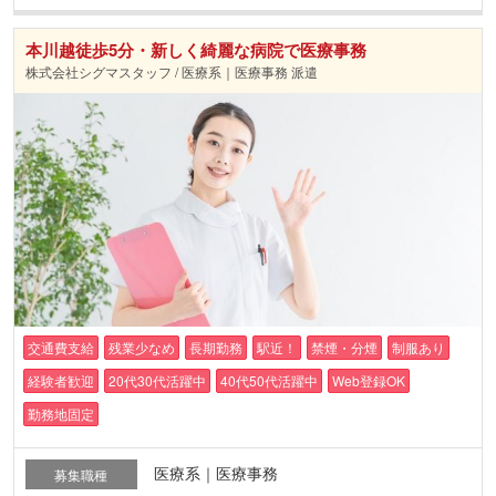
本川越徒歩5分・新しく綺麗な病院で医療事務
株式会社シグマスタッフ / 医療系｜医療事務 派遣
交通費支給
残業少なめ
長期勤務
駅近！
禁煙・分煙
制服あり
経験者歓迎
20代30代活躍中
40代50代活躍中
Web登録OK
勤務地固定
医療系｜医療事務
募集職種