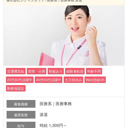
交通費支給
禁煙・分煙
制服あり
経験者歓迎
年齢不問
20代30代活躍中
40代50代活躍中
土日祝休み
Web登録OK
勤務地固定
医療系｜医療事務
募集職種
派遣
雇用形態
時給 1,300円～
給与