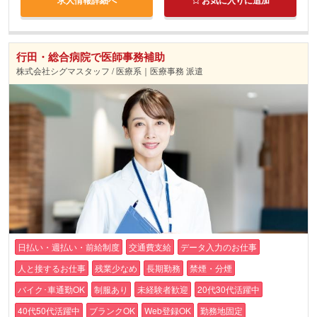
行田・総合病院で医師事務補助
株式会社シグマスタッフ / 医療系｜医療事務 派遣
日払い・週払い・前給制度
交通費支給
データ入力のお仕事
人と接するお仕事
残業少なめ
長期勤務
禁煙・分煙
バイク･車通勤OK
制服あり
未経験者歓迎
20代30代活躍中
40代50代活躍中
ブランクOK
Web登録OK
勤務地固定