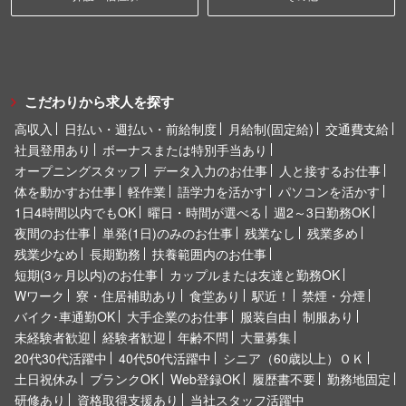
こだわりから求人を探す
高収入
日払い・週払い・前給制度
月給制(固定給)
交通費支給
社員登用あり
ボーナスまたは特別手当あり
オープニングスタッフ
データ入力のお仕事
人と接するお仕事
体を動かすお仕事
軽作業
語学力を活かす
パソコンを活かす
1日4時間以内でもOK
曜日・時間が選べる
週2～3日勤務OK
夜間のお仕事
単発(1日)のみのお仕事
残業なし
残業多め
残業少なめ
長期勤務
扶養範囲内のお仕事
短期(3ヶ月以内)のお仕事
カップルまたは友達と勤務OK
Wワーク
寮・住居補助あり
食堂あり
駅近！
禁煙・分煙
バイク･車通勤OK
大手企業のお仕事
服装自由
制服あり
未経験者歓迎
経験者歓迎
年齢不問
大量募集
20代30代活躍中
40代50代活躍中
シニア（60歳以上）ＯＫ
土日祝休み
ブランクOK
Web登録OK
履歴書不要
勤務地固定
研修あり
資格取得支援あり
当社スタッフ活躍中