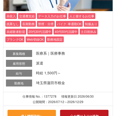
高収入
交通費支給
データ入力のお仕事
人と接するお仕事
残業なし
長期勤務
禁煙・分煙
バイク･車通勤OK
制服あり
未経験者歓迎
20代30代活躍中
40代50代活躍中
土日祝休み
ブランクOK
Web登録OK
勤務地固定
医療系｜医療事務
募集職種
派遣
雇用形態
時給 1,500円～
給与
埼玉県蓮田市根金
勤務地
仕事情報 No.：1377278
情報更新日 2026/06/30
公開期間：2026/07/12～2026/12/29
求人情報詳細へ
お気に入りに追加