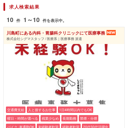
求人検索結果
10
1～10
件
件を表示中。
川島町にある内科・胃腸科クリニックにて医療事務
株式会社シグマスタッフ / 医療系｜医療事務 派遣
交通費支給
人と接するお仕事
1日4時間以内でもOK
曜日・時間が選べる
残業少なめ
長期勤務
禁煙・分煙
バイク･車通勤OK
未経験者歓迎
経験者歓迎
20代30代活躍中