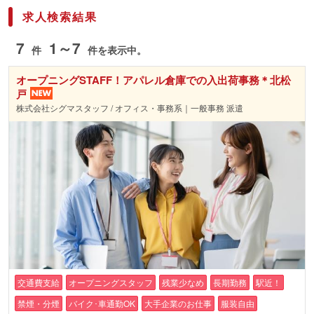
求人検索結果
7
1～7
件
件を表示中。
オープニングSTAFF！アパレル倉庫での入出荷事務＊北松
戸
株式会社シグマスタッフ / オフィス・事務系｜一般事務 派遣
交通費支給
オープニングスタッフ
残業少なめ
長期勤務
駅近！
禁煙・分煙
バイク･車通勤OK
大手企業のお仕事
服装自由