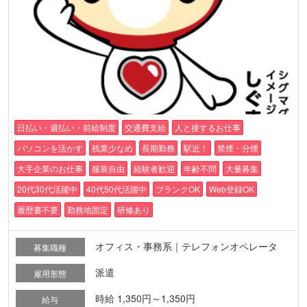
日払い・週払い・前給制度
交通費支給
人と接するお仕事
パソコンを活かす
残業少なめ
長期勤務
駅近！
禁煙・分煙
大手企業のお仕事
服装自由
経験者歓迎
年齢不問
大量募集
20代30代活躍中
40代50代活躍中
ブランクOK
Web登録OK
履歴書不要
勤務地固定
研修あり
オフィス・事務系｜テレフォンオペレータ
募集職種
派遣
雇用形態
時給 1,350円～1,350円
給与