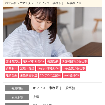
株式会社シグマスタッフ / オフィス・事務系｜一般事務 派遣
交通費支給
週2～3日勤務OK
長期勤務
扶養範囲内のお仕事
食堂あり
禁煙・分煙
バイク･車通勤OK
大手企業のお仕事
服装自由
未経験者歓迎
20代30代活躍中
Web登録OK
オフィス・事務系｜一般事務
募集職種
派遣
雇用形態