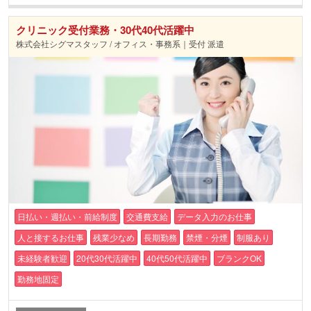
クリニック受付業務・30代40代活躍中
株式会社シグマスタッフ / オフィス・事務系｜受付 派遣
日払い・週払い・前給制度
交通費支給
データ入力のお仕事
人と接するお仕事
残業少なめ
長期勤務
禁煙・分煙
制服あり
未経験者歓迎
20代30代活躍中
40代50代活躍中
ブランクOK
勤務地固定