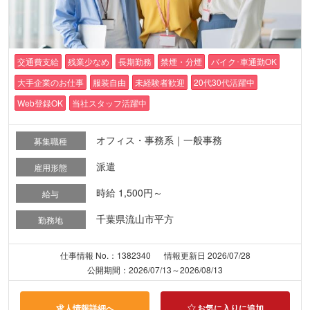
交通費支給
残業少なめ
長期勤務
禁煙・分煙
バイク･車通勤OK
大手企業のお仕事
服装自由
未経験者歓迎
20代30代活躍中
Web登録OK
当社スタッフ活躍中
オフィス・事務系｜一般事務
募集職種
派遣
雇用形態
時給 1,500円～
給与
千葉県流山市平方
勤務地
仕事情報 No.：1382340
情報更新日 2026/07/28
公開期間：2026/07/13～2026/08/13
求人情報詳細へ
お気に入りに追加