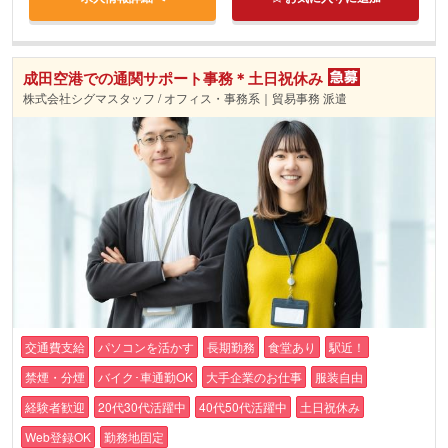
成田空港での通関サポート事務＊土日祝休み
株式会社シグマスタッフ / オフィス・事務系｜貿易事務 派遣
交通費支給
パソコンを活かす
長期勤務
食堂あり
駅近！
禁煙・分煙
バイク･車通勤OK
大手企業のお仕事
服装自由
経験者歓迎
20代30代活躍中
40代50代活躍中
土日祝休み
Web登録OK
勤務地固定