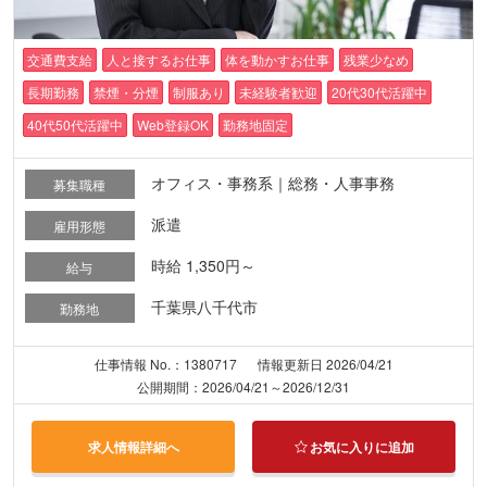
交通費支給
人と接するお仕事
体を動かすお仕事
残業少なめ
長期勤務
禁煙・分煙
制服あり
未経験者歓迎
20代30代活躍中
40代50代活躍中
Web登録OK
勤務地固定
オフィス・事務系｜総務・人事事務
募集職種
派遣
雇用形態
時給 1,350円～
給与
千葉県八千代市
勤務地
仕事情報 No.：1380717
情報更新日 2026/04/21
公開期間：2026/04/21～2026/12/31
求人情報詳細へ
お気に入りに追加