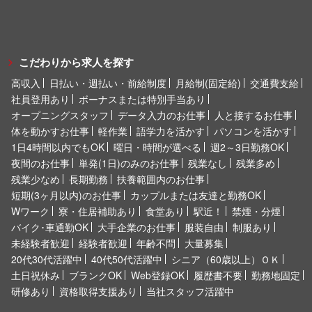
こだわりから求人を探す
高収入
日払い・週払い・前給制度
月給制(固定給)
交通費支給
社員登用あり
ボーナスまたは特別手当あり
オープニングスタッフ
データ入力のお仕事
人と接するお仕事
体を動かすお仕事
軽作業
語学力を活かす
パソコンを活かす
1日4時間以内でもOK
曜日・時間が選べる
週2～3日勤務OK
夜間のお仕事
単発(1日)のみのお仕事
残業なし
残業多め
残業少なめ
長期勤務
扶養範囲内のお仕事
短期(3ヶ月以内)のお仕事
カップルまたは友達と勤務OK
Wワーク
寮・住居補助あり
食堂あり
駅近！
禁煙・分煙
バイク･車通勤OK
大手企業のお仕事
服装自由
制服あり
未経験者歓迎
経験者歓迎
年齢不問
大量募集
20代30代活躍中
40代50代活躍中
シニア（60歳以上）ＯＫ
土日祝休み
ブランクOK
Web登録OK
履歴書不要
勤務地固定
研修あり
資格取得支援あり
当社スタッフ活躍中