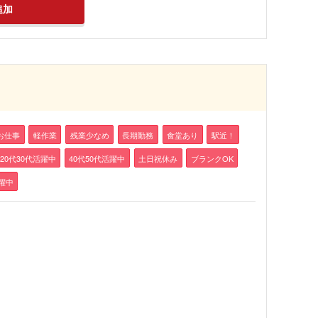
追加
お仕事
軽作業
残業少なめ
長期勤務
食堂あり
駅近！
20代30代活躍中
40代50代活躍中
土日祝休み
ブランクOK
躍中