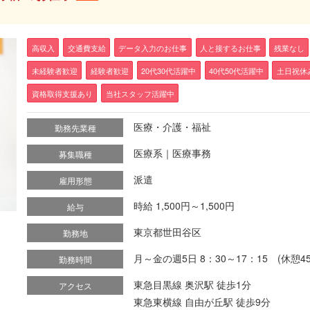
高収入
交通費支給
データ入力のお仕事
人と接するお仕事
残業なし
未経験者歓迎
経験者歓迎
20代30代活躍中
40代50代活躍中
土日祝休
資格取得支援あり
当社スタッフ活躍中
医療・介護・福祉
勤務先業種
医療系｜医療事務
募集職種
派遣
雇用形態
時給 1,500円～1,500円
給与
東京都世田谷区
勤務地
月～金の週5日 8：30～17：15 (休憩4
勤務時間
東急目黒線 奥沢駅 徒歩1分
アクセス
東急東横線 自由が丘駅 徒歩9分