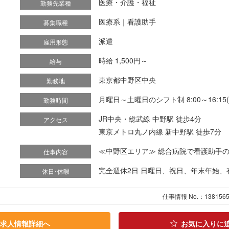
医療・介護・福祉
勤務先業種
医療系｜看護助手
募集職種
派遣
雇用形態
時給 1,500円～
給与
東京都中野区中央
勤務地
月曜日～土曜日のシフト制 8:00～16:1
勤務時間
JR中央・総武線 中野駅 徒歩4分
アクセス
東京メトロ丸ノ内線 新中野駅 徒歩7分
≪中野区エリア≫ 総合病院で看護助手のお
仕事内容
完全週休2日 日曜日、祝日、年末年始、
休日･休暇
仕事情報 No.：138156
求人情報詳細へ
お気に入りに