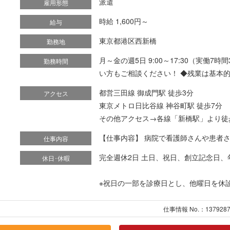
派遣
雇用形態
時給 1,600円～
給与
東京都港区西新橋
勤務地
月～金の週5日 9:00～17:30（実働7時
勤務時間
い方もご相談ください！ ◆残業は基本的
都営三田線 御成門駅 徒歩3分
アクセス
東京メトロ日比谷線 神谷町駅 徒歩7分
その他アクセス→各線「新橋駅」より徒
【仕事内容】 病院で看護師さんや患者さん
仕事内容
完全週休2日 土日、祝日、創立記念日、
休日･休暇
※祝日の一部を診療日とし、他曜日を休
仕事情報 No.：137928