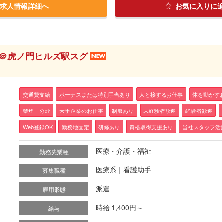
求人情報詳細へ
お気に入りに
＠虎ノ門ヒルズ駅スグ
交通費支給
ボーナスまたは特別手当あり
人と接するお仕事
体を動かす
禁煙・分煙
大手企業のお仕事
制服あり
未経験者歓迎
経験者歓迎
Web登録OK
勤務地固定
研修あり
資格取得支援あり
当社スタッフ活
医療・介護・福祉
勤務先業種
医療系｜看護助手
募集職種
派遣
雇用形態
時給 1,400円～
給与