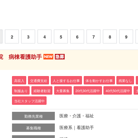
2
3
4
5
6
7
8
9
病院 病棟看護助手
高収入
交通費支給
人と接するお仕事
体を動かすお仕事
残業なし
制服あり
経験者歓迎
大量募集
20代30代活躍中
40代50代活躍中
当社スタッフ活躍中
医療・介護・福祉
勤務先業種
医療系｜看護助手
募集職種