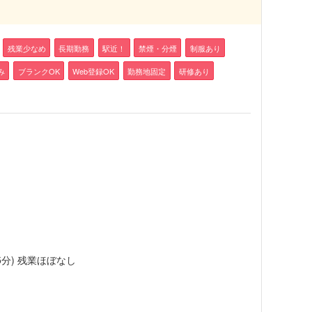
残業少なめ
長期勤務
駅近！
禁煙・分煙
制服あり
み
ブランクOK
Web登録OK
勤務地固定
研修あり
5分) 残業ほぼなし