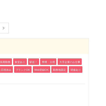
長期勤務
食堂あり
駅近！
禁煙・分煙
大手企業のお仕事
土日祝休み
ブランクOK
Web登録OK
勤務地固定
研修あり