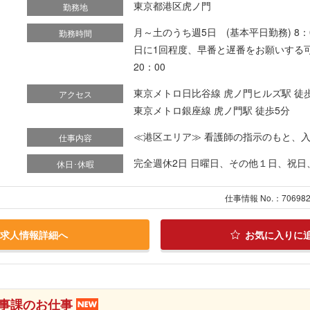
東京都港区虎ノ門
勤務地
月～土のうち週5日 (基本平日勤務) 8：0
勤務時間
日に1回程度、早番と遅番をお願いする可能性
20：00
東京メトロ日比谷線 虎ノ門ヒルズ駅 徒
アクセス
東京メトロ銀座線 虎ノ門駅 徒歩5分
≪港区エリア≫ 看護師の指示のもと、入院
仕事内容
完全週休2日 日曜日、その他１日、祝
休日･休暇
仕事情報 No.：70698
求人情報詳細へ
お気に入りに
事課のお仕事