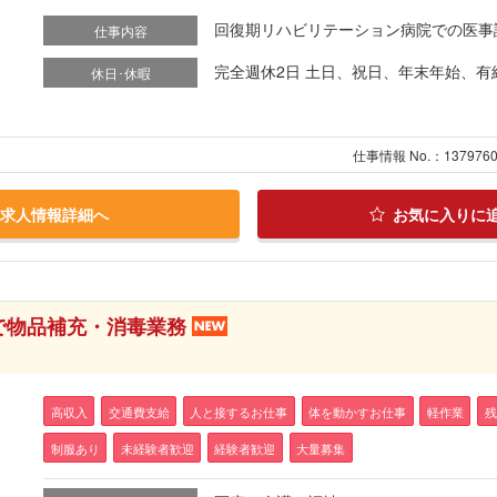
回復期リハビリテーション病院での医事課の
仕事内容
完全週休2日 土日、祝日、年末年始、有
休日･休暇
仕事情報 No.：137976
求人情報詳細へ
お気に入りに
で物品補充・消毒業務
高収入
交通費支給
人と接するお仕事
体を動かすお仕事
軽作業
残
制服あり
未経験者歓迎
経験者歓迎
大量募集