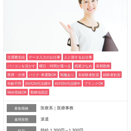
交通費支給
データ入力のお仕事
人と接するお仕事
パソコンを活かす
曜日・時間が選べる
残業少なめ
長期勤務
禁煙・分煙
バイク･車通勤OK
制服あり
未経験者歓迎
経験者歓迎
年齢不問
20代30代活躍中
40代50代活躍中
ブランクOK
Web登録OK
勤務地固定
医療系｜医療事務
募集職種
派遣
雇用形態
時給 1,300円～1,300円
給与