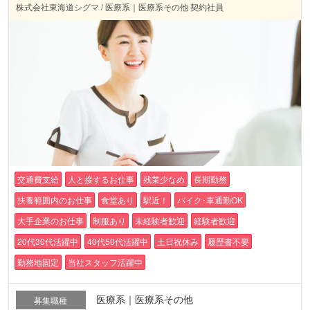
株式会社東海道シグマ / 医療系｜医療系その他 契約社員
交通費支給
人と接するお仕事
残業少なめ
長期勤務
扶養範囲内のお仕事
食堂あり
駅近！
バイク･車通勤OK
大手企業のお仕事
制服あり
未経験者歓迎
経験者歓迎
20代30代活躍中
40代50代活躍中
土日祝休み
履歴書不要
勤務地固定
当社スタッフ活躍中
医療系｜医療系その他
募集職種