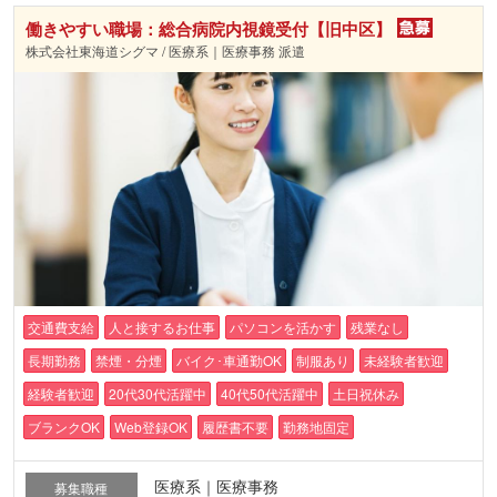
働きやすい職場：総合病院内視鏡受付【旧中区】
株式会社東海道シグマ / 医療系｜医療事務 派遣
交通費支給
人と接するお仕事
パソコンを活かす
残業なし
長期勤務
禁煙・分煙
バイク･車通勤OK
制服あり
未経験者歓迎
経験者歓迎
20代30代活躍中
40代50代活躍中
土日祝休み
ブランクOK
Web登録OK
履歴書不要
勤務地固定
医療系｜医療事務
募集職種