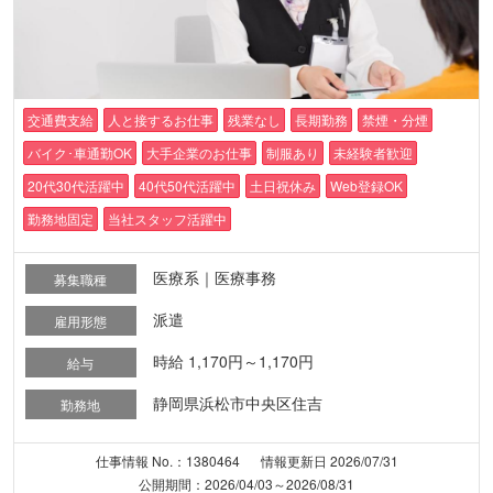
交通費支給
人と接するお仕事
残業なし
長期勤務
禁煙・分煙
バイク･車通勤OK
大手企業のお仕事
制服あり
未経験者歓迎
20代30代活躍中
40代50代活躍中
土日祝休み
Web登録OK
勤務地固定
当社スタッフ活躍中
医療系｜医療事務
募集職種
派遣
雇用形態
時給 1,170円～1,170円
給与
静岡県浜松市中央区住吉
勤務地
仕事情報 No.：1380464
情報更新日 2026/07/31
公開期間：2026/04/03～2026/08/31