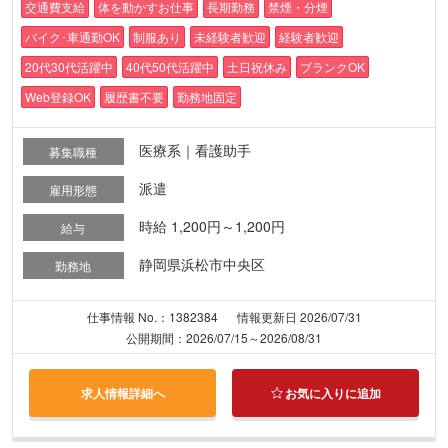
交通費支給
体を動かすお仕事
長期勤務
禁煙・分煙
バイク･車通勤OK
制服あり
未経験者歓迎
経験者歓迎
20代30代活躍中
40代50代活躍中
土日祝休み
ブランクOK
Web登録OK
履歴書不要
勤務地固定
医療系｜看護助手
募集職種
派遣
雇用形態
時給 1,200円～1,200円
給与
静岡県浜松市中央区
勤務地
仕事情報 No.：1382384
情報更新日 2026/07/31
公開期間：2026/07/15～2026/08/31
求人情報詳細へ
お気に入りに追加