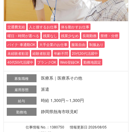
交通費支給
人と接するお仕事
体を動かすお仕事
曜日・時間が選べる
残業なし
残業少なめ
長期勤務
禁煙・分煙
バイク･車通勤OK
大手企業のお仕事
服装自由
制服あり
未経験者歓迎
経験者歓迎
年齢不問
20代30代活躍中
40代50代活躍中
ブランクOK
Web登録OK
勤務地固定
医療系｜医療系その他
募集職種
派遣
雇用形態
時給 1,300円～1,300円
給与
静岡県熱海市咲見町
勤務地
仕事情報 No.：1380750
情報更新日 2026/08/05