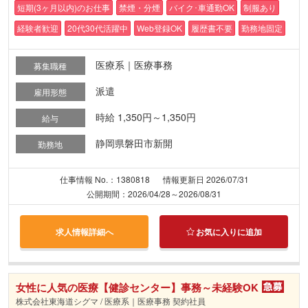
短期(3ヶ月以内)のお仕事
禁煙・分煙
バイク･車通勤OK
制服あり
経験者歓迎
20代30代活躍中
Web登録OK
履歴書不要
勤務地固定
医療系｜医療事務
募集職種
派遣
雇用形態
時給 1,350円～1,350円
給与
静岡県磐田市新開
勤務地
仕事情報 No.：1380818
情報更新日 2026/07/31
公開期間：2026/04/28～2026/08/31
求人情報詳細へ
お気に入りに追加
女性に人気の医療【健診センター】事務～未経験OK
株式会社東海道シグマ / 医療系｜医療事務 契約社員