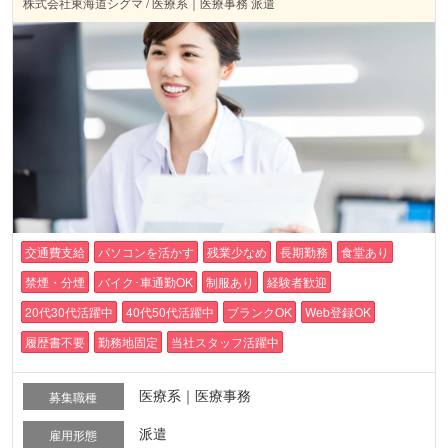
株式会社東海道シグマ / 医療系｜医療事務 派遣
交通費支給
パソコンを活かす
残業少なめ
長期勤務
食堂あり
禁煙・分煙
バイク･車通勤OK
制服あり
経験者歓迎
20代30代活躍中
40代50代活躍中
ブランクOK
Web登録OK
履歴書不要
勤務地固定
当社スタッフ活躍中
医療系｜医療事務
募集職種
派遣
雇用形態