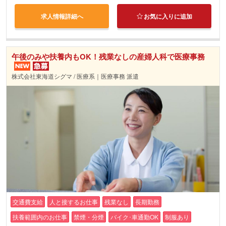
求人情報詳細へ
お気に入りに追加
午後のみや扶養内もOK！残業なしの産婦人科で医療事務
株式会社東海道シグマ / 医療系｜医療事務 派遣
交通費支給
人と接するお仕事
残業なし
長期勤務
扶養範囲内のお仕事
禁煙・分煙
バイク･車通勤OK
制服あり