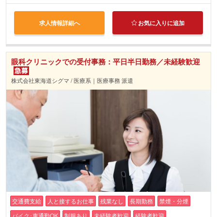
求人情報詳細へ
お気に入りに追加
眼科クリニックでの受付事務：平日半日勤務／未経験歓迎
株式会社東海道シグマ / 医療系｜医療事務 派遣
交通費支給
人と接するお仕事
残業なし
長期勤務
禁煙・分煙
バイク･車通勤OK
制服あり
未経験者歓迎
経験者歓迎