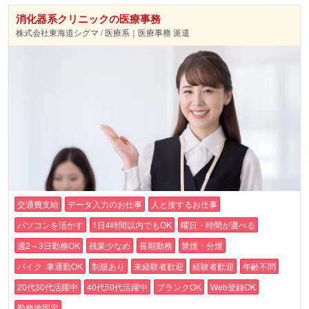
消化器系クリニックの医療事務
株式会社東海道シグマ / 医療系｜医療事務 派遣
交通費支給
データ入力のお仕事
人と接するお仕事
パソコンを活かす
1日4時間以内でもOK
曜日・時間が選べる
週2～3日勤務OK
残業少なめ
長期勤務
禁煙・分煙
バイク･車通勤OK
制服あり
未経験者歓迎
経験者歓迎
年齢不問
20代30代活躍中
40代50代活躍中
ブランクOK
Web登録OK
勤務地固定