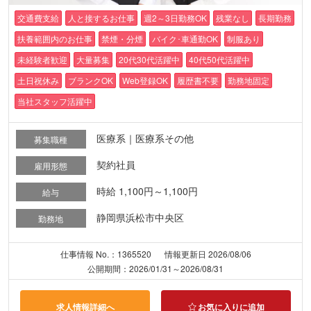
交通費支給
人と接するお仕事
週2～3日勤務OK
残業なし
長期勤務
扶養範囲内のお仕事
禁煙・分煙
バイク･車通勤OK
制服あり
未経験者歓迎
大量募集
20代30代活躍中
40代50代活躍中
土日祝休み
ブランクOK
Web登録OK
履歴書不要
勤務地固定
当社スタッフ活躍中
医療系｜医療系その他
募集職種
契約社員
雇用形態
時給 1,100円～1,100円
給与
静岡県浜松市中央区
勤務地
仕事情報 No.：1365520
情報更新日 2026/08/06
公開期間：2026/01/31～2026/08/31
求人情報詳細へ
お気に入りに追加