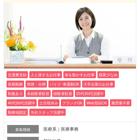
交通費支給
人と接するお仕事
体を動かすお仕事
残業少なめ
長期勤務
禁煙・分煙
バイク･車通勤OK
大手企業のお仕事
制服あり
未経験者歓迎
経験者歓迎
20代30代活躍中
40代50代活躍中
土日祝休み
ブランクOK
Web登録OK
履歴書不要
勤務地固定
当社スタッフ活躍中
医療系｜医療事務
募集職種