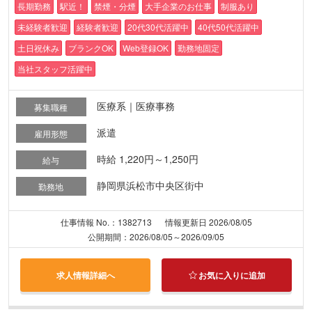
長期勤務
駅近！
禁煙・分煙
大手企業のお仕事
制服あり
未経験者歓迎
経験者歓迎
20代30代活躍中
40代50代活躍中
土日祝休み
ブランクOK
Web登録OK
勤務地固定
当社スタッフ活躍中
医療系｜医療事務
募集職種
派遣
雇用形態
時給 1,220円～1,250円
給与
静岡県浜松市中央区街中
勤務地
仕事情報 No.：1382713
情報更新日 2026/08/05
公開期間：2026/08/05～2026/09/05
求人情報詳細へ
お気に入りに追加