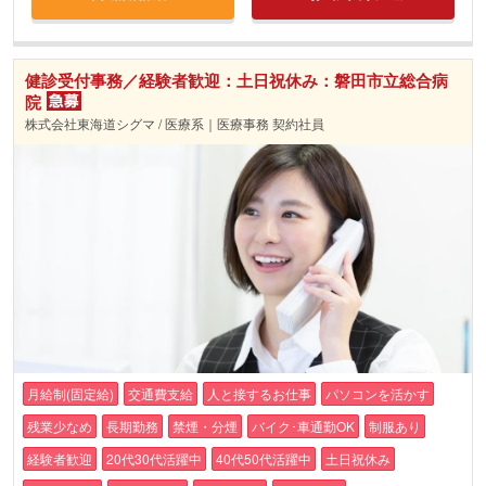
健診受付事務／経験者歓迎：土日祝休み：磐田市立総合病
院
株式会社東海道シグマ / 医療系｜医療事務 契約社員
月給制(固定給)
交通費支給
人と接するお仕事
パソコンを活かす
残業少なめ
長期勤務
禁煙・分煙
バイク･車通勤OK
制服あり
経験者歓迎
20代30代活躍中
40代50代活躍中
土日祝休み