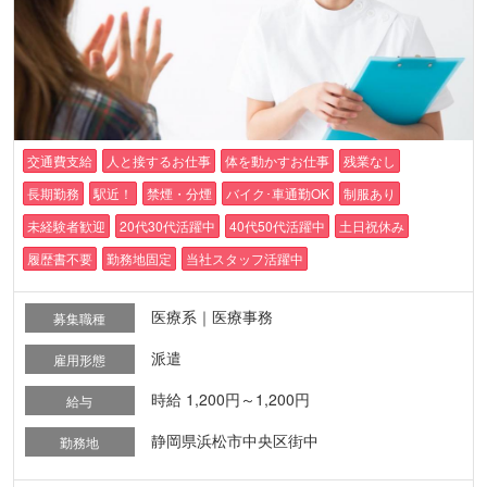
交通費支給
人と接するお仕事
体を動かすお仕事
残業なし
長期勤務
駅近！
禁煙・分煙
バイク･車通勤OK
制服あり
未経験者歓迎
20代30代活躍中
40代50代活躍中
土日祝休み
履歴書不要
勤務地固定
当社スタッフ活躍中
医療系｜医療事務
募集職種
派遣
雇用形態
時給 1,200円～1,200円
給与
静岡県浜松市中央区街中
勤務地