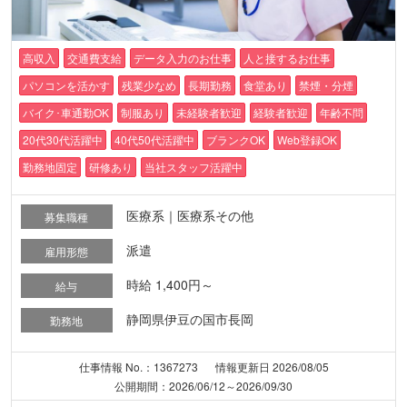
高収入
交通費支給
データ入力のお仕事
人と接するお仕事
パソコンを活かす
残業少なめ
長期勤務
食堂あり
禁煙・分煙
バイク･車通勤OK
制服あり
未経験者歓迎
経験者歓迎
年齢不問
20代30代活躍中
40代50代活躍中
ブランクOK
Web登録OK
勤務地固定
研修あり
当社スタッフ活躍中
医療系｜医療系その他
募集職種
派遣
雇用形態
時給 1,400円～
給与
静岡県伊豆の国市長岡
勤務地
仕事情報 No.：1367273
情報更新日 2026/08/05
公開期間：2026/06/12～2026/09/30