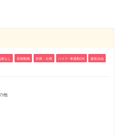
残業なし
長期勤務
禁煙・分煙
バイク･車通勤OK
服装自由
の他