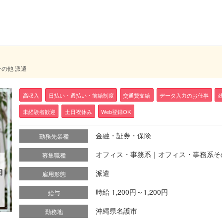
の他 派遣
高収入
日払い・週払い・前給制度
交通費支給
データ入力のお仕事
未経験者歓迎
土日祝休み
Web登録OK
金融・証券・保険
勤務先業種
オフィス・事務系｜オフィス・事務系そ
募集職種
派遣
雇用形態
時給 1,200円～1,200円
給与
沖縄県名護市
勤務地