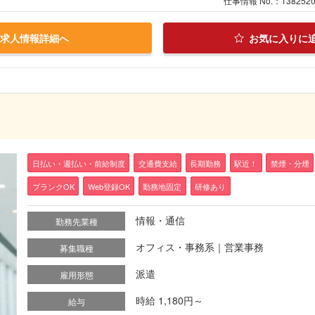
仕事情報 No.：138252
求人情報詳細へ
お気に入りに
日払い・週払い・前給制度
交通費支給
長期勤務
駅近！
禁煙・分煙
ブランクOK
Web登録OK
勤務地固定
研修あり
情報・通信
勤務先業種
オフィス・事務系｜営業事務
募集職種
派遣
雇用形態
時給 1,180円～
給与