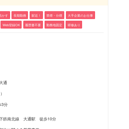
活かす
長期勤務
駅近！
禁煙・分煙
大手企業のお仕事
Web登録OK
履歴書不要
勤務地固定
研修あり
大通
分）
歩3分
地下鉄南北線 大通駅 徒歩10分