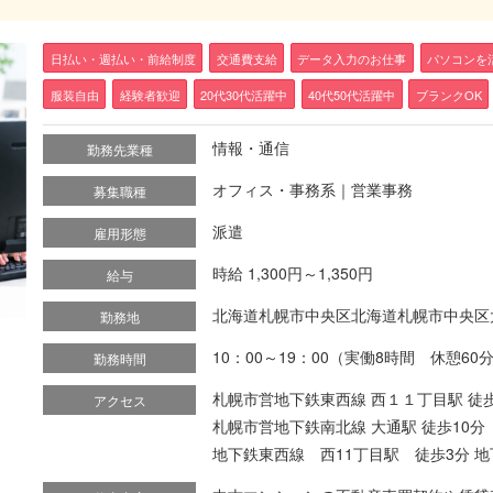
日払い・週払い・前給制度
交通費支給
データ入力のお仕事
パソコンを
服装自由
経験者歓迎
20代30代活躍中
40代50代活躍中
ブランクOK
情報・通信
勤務先業種
オフィス・事務系｜営業事務
募集職種
派遣
雇用形態
時給 1,300円～1,350円
給与
北海道札幌市中央区北海道札幌市中央区
勤務地
10：00～19：00（実働8時間 休憩60
勤務時間
札幌市営地下鉄東西線 西１１丁目駅 徒
アクセス
札幌市営地下鉄南北線 大通駅 徒歩10分
地下鉄東西線 西11丁目駅 徒歩3分 