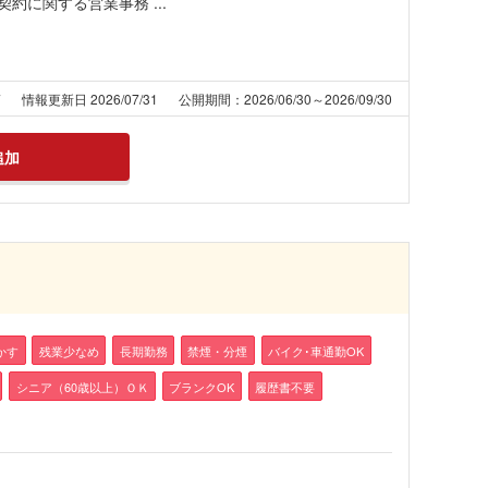
に関する営業事務 ...
7
情報更新日 2026/07/31
公開期間：2026/06/30～2026/09/30
追加
かす
残業少なめ
長期勤務
禁煙・分煙
バイク･車通勤OK
シニア（60歳以上）ＯＫ
ブランクOK
履歴書不要