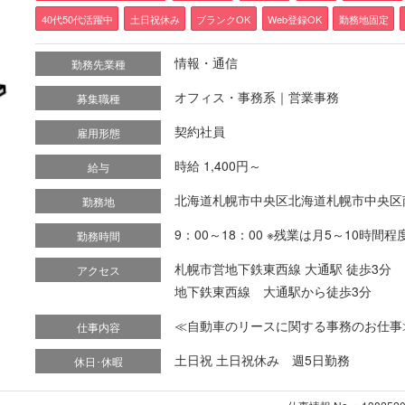
40代50代活躍中
土日祝休み
ブランクOK
Web登録OK
勤務地固定
情報・通信
勤務先業種
オフィス・事務系｜営業事務
募集職種
契約社員
雇用形態
時給 1,400円～
給与
北海道札幌市中央区北海道札幌市中央区南
勤務地
9：00～18：00 ※残業は月5～10時間
勤務時間
札幌市営地下鉄東西線 大通駅 徒歩3分
アクセス
地下鉄東西線 大通駅から徒歩3分
≪自動車のリースに関する事務のお仕事≫ 
仕事内容
土日祝 土日祝休み 週5日勤務
休日･休暇