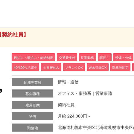
【契約社員】
日払い・週払い・前給制度
交通費支給
長期勤務
駅近！
禁煙・分煙
40代50代活躍中
土日祝休み
ブランクOK
Web登録OK
勤務地固定
情報・通信
勤務先業種
オフィス・事務系｜営業事務
募集職種
契約社員
雇用形態
月給 224,000円～
給与
北海道札幌市中央区北海道札幌市中央区南
勤務地