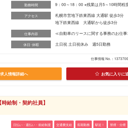
9：00～18：00 ※残業は月5～10時間
勤務時間
札幌市営地下鉄東西線 大通駅 徒歩3分
アクセス
地下鉄東西線 大通駅から徒歩3分
≪自動車のリースに関する事務のお仕事≫ 
仕事内容
土日祝 土日祝休み 週5日勤務
休日･休暇
仕事情報 No.：137370
求人情報詳細へ
お気に入りに
【時給制・契約社員】
日払い・週払い・前給制度
交通費支給
長期勤務
駅近！
禁煙・分煙