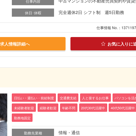
中古マンションの不動産売買契約や賃貸契約
仕事内容
完全週休2日 シフト制 週5日勤務
休日･休暇
仕事情報 No.：137119
求人情報詳細へ
お気に入りに
日払い・週払い・前給制度
交通費支給
人と接するお仕事
パソコンを活
未経験者歓迎
経験者歓迎
年齢不問
20代30代活躍中
40代50代活躍中
勤務地固定
情報・通信
勤務先業種