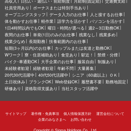
高収入
日払い・週払い・前給制度
月給制(固定給)
交通費支給
社員登用あり
ボーナスまたは特別手当あり
オープニングスタッフ
データ入力のお仕事
人と接するお仕事
体を動かすお仕事
軽作業
語学力を活かす
パソコンを活かす
1日4時間以内でもOK
曜日・時間が選べる
週2～3日勤務OK
夜間のお仕事
単発(1日)のみのお仕事
残業なし
残業多め
残業少なめ
長期勤務
扶養範囲内のお仕事
短期(3ヶ月以内)のお仕事
カップルまたは友達と勤務OK
Wワーク
寮・住居補助あり
食堂あり
駅近！
禁煙・分煙
バイク･車通勤OK
大手企業のお仕事
服装自由
制服あり
未経験者歓迎
経験者歓迎
年齢不問
大量募集
20代30代活躍中
40代50代活躍中
シニア（60歳以上）ＯＫ
土日祝休み
ブランクOK
Web登録OK
履歴書不要
勤務地固定
研修あり
資格取得支援あり
当社スタッフ活躍中
サイトマップ
著作権・免責事項
個人情報保護方針
運営会社について
企業のみなさまへ
お問い合わせ
Copyright ©
Sigma Holdings Co., Ltd.