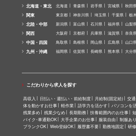
北海道・東北
北海道
青森県
岩手県
宮城県
秋田
関東
東京都
神奈川県
埼玉県
千葉県
栃
北陸・中部
新潟県
富山県
石川県
福井県
山梨
関西
大阪府
京都府
兵庫県
滋賀県
奈良
中国・四国
鳥取県
島根県
岡山県
広島県
山口
九州・沖縄
福岡県
佐賀県
長崎県
熊本県
大分
こだわりから求人を探す
高収入
日払い・週払い・前給制度
月給制(固定給)
交通
体を動かすお仕事
軽作業
語学力を活かす
パソコンを
残業多め
残業少なめ
長期勤務
扶養範囲内のお仕事
バイク･車通勤OK
大手企業のお仕事
服装自由
制服あ
ブランクOK
Web登録OK
履歴書不要
勤務地固定
研