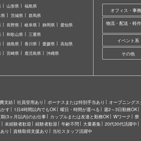
県
山形県
福島県
オフィス・事
木県
茨城県
群馬県
物流・配送・軽
県
長野県
岐阜県
静岡県
愛知県
県
和歌山県
三重県
イベント系
県
徳島県
香川県
愛媛県
高知県
県
宮崎県
鹿児島県
沖縄県
その他
費支給
社員登用あり
ボーナスまたは特別手当あり
オープニングス
活かす
1日4時間以内でもOK
曜日・時間が選べる
週2～3日勤務OK
短期(3ヶ月以内)のお仕事
カップルまたは友達と勤務OK
Wワーク
寮
り
未経験者歓迎
経験者歓迎
年齢不問
大量募集
20代30代活躍中
修あり
資格取得支援あり
当社スタッフ活躍中