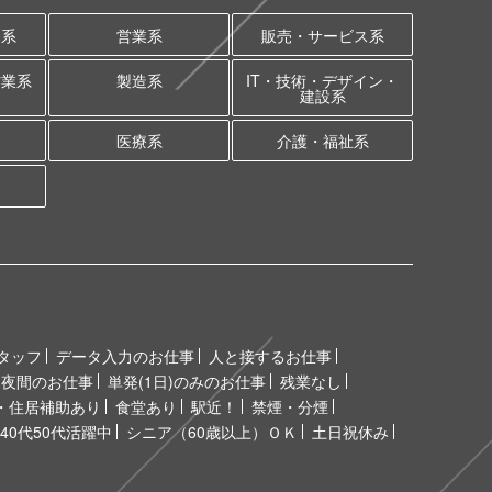
務系
営業系
販売・サービス系
作業系
製造系
IT・技術・デザイン・
建設系
医療系
介護・福祉系
タッフ
データ入力のお仕事
人と接するお仕事
夜間のお仕事
単発(1日)のみのお仕事
残業なし
・住居補助あり
食堂あり
駅近！
禁煙・分煙
40代50代活躍中
シニア（60歳以上）ＯＫ
土日祝休み